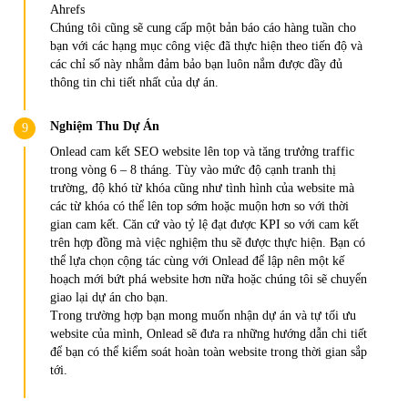
Ahrefs
Chúng tôi cũng sẽ cung cấp một bản báo cáo hàng tuần cho
bạn với các hạng mục công việc đã thực hiện theo tiến độ và
các chỉ số này nhằm đảm bảo bạn luôn nắm được đầy đủ
thông tin chi tiết nhất của dự án.
Nghiệm Thu Dự Án
Onlead cam kết SEO website lên top và tăng trưởng traffic
trong vòng 6 – 8 tháng. Tùy vào mức độ cạnh tranh thị
trường, độ khó từ khóa cũng như tình hình của website mà
các từ khóa có thể lên top sớm hoặc muộn hơn so với thời
gian cam kết. Căn cứ vào tỷ lệ đạt được KPI so với cam kết
trên hợp đồng mà việc nghiệm thu sẽ được thực hiện. Bạn có
thể lựa chọn cộng tác cùng với Onlead để lập nên một kế
hoạch mới bứt phá website hơn nữa hoặc chúng tôi sẽ chuyển
giao lại dự án cho bạn.
Trong trường hợp bạn mong muốn nhận dự án và tự tối ưu
website của mình, Onlead sẽ đưa ra những hướng dẫn chi tiết
để bạn có thể kiểm soát hoàn toàn website trong thời gian sắp
tới.