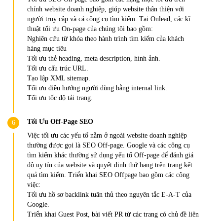
chính website doanh nghiệp, giúp website thân thiện với
người truy cập và cả công cụ tìm kiếm. Tại Onlead, các kĩ
thuật tối ưu On-page của chúng tôi bao gồm:
Nghiên cứu từ khóa theo hành trình tìm kiếm của khách
hàng mục tiêu
Tối ưu thẻ heading, meta description, hình ảnh.
Tối ưu cấu trúc URL.
Tạo lập XML sitemap.
Tối ưu điều hướng người dùng bằng internal link.
Tối ưu tốc độ tải trang.
Tối Ưu Off-Page SEO
Việc tối ưu các yếu tố nằm ở ngoài website doanh nghiệp
thường được gọi là SEO Off-page. Google và các công cụ
tìm kiếm khác thường sử dụng yếu tố Off-page để đánh giá
độ uy tín của website và quyết định thứ hạng trên trang kết
quả tìm kiếm. Triển khai SEO Offpage bao gồm các công
việc:
Tối ưu hồ sơ backlink tuân thủ theo nguyên tắc E-A-T của
Google.
Triển khai Guest Post, bài viết PR từ các trang có chủ đề liên