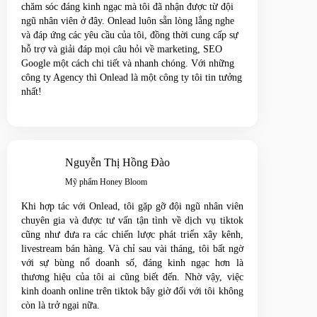
chăm sóc đáng kinh ngạc mà tôi đã nhận được từ đội
ngũ nhân viên ở đây. Onlead luôn sẵn lòng lắng nghe
và đáp ứng các yêu cầu của tôi, đồng thời cung cấp sự
hỗ trợ và giải đáp mọi câu hỏi về marketing, SEO
Google một cách chi tiết và nhanh chóng. Với những
công ty Agency thì Onlead là một công ty tôi tin tưởng
nhất!
Nguyễn Thị Hồng Đào
Mỹ phẩm Honey Bloom
Khi hợp tác với Onlead, tôi gặp gỡ đội ngũ nhân viên
chuyên gia và được tư vấn tận tình về dịch vụ tiktok
cũng như đưa ra các chiến lược phát triển xây kênh,
livestream bán hàng. Và chỉ sau vài tháng, tôi bất ngờ
với sự bùng nổ doanh số, đáng kinh ngạc hơn là
thương hiệu của tôi ai cũng biết đến. Nhờ vậy, việc
kinh doanh online trên tiktok bây giờ đối với tôi không
còn là trở ngại nữa.