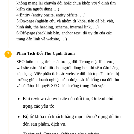
không mang lại chuyển đổi hoặc chưa khớp với ý định tìm
kiếm của người dùng,…)
4:Entity (entity onsite, entity offsite, …)
5:On-page (nghiên cứu và nhóm từ khóa, tiêu đề bài viết,
hình ảnh, thẻ heading, schema, internal link, …)
6:Off-page (backlink bẩn, anchor text, độ uy tín của các
trang dẫn link về website, …)
Phân Tích Đối Thủ Cạnh Tranh
SEO luôn mang tính chất tương đối: Trong một lĩnh vực,
website nào tối ưu tốt cho người dùng hơn thì sẽ ở đầu bảng
xếp hạng. Việc phân tích các website đối thủ top đầu trên thị
trường giúp doanh nghiệp nắm được các lỗ hổng của đối thủ
và có được bí quyết SEO thành công trong lĩnh vực.
Khi review các website của đối thủ, Onlead chú
trọng các yếu tố:
Bộ từ khóa mà khách hàng mục tiêu sử dụng để tìm
đến sản phẩm, dịch vụ.