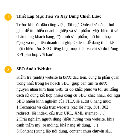
Thiết Lập Mục Tiêu Và Xây Dựng Chiến Lược
Trước khi bắt đầu công việc, đội ngũ Onlead sẽ dành thời
gian để tìm hiểu doanh nghiệp và sản phẩm. Việc hiểu rõ về
chân dung khách hàng, đặc tính sản phẩm, mô hình hoạt
động và mục tiêu doanh thu giúp Onlead dễ dàng thiết kế
một chiến lược SEO riêng biệt, mục tiêu và chỉ số đo lường
KPI phù hợp với bạn!
SEO Audit Website
Kiểm tra (audit) website là bước đầu tiên, cũng là phần quan
trọng nhất trong kế hoạch SEO, giúp bạn tìm ra được
nguyên nhân kìm hãm web, từ đó khắc phục và tối ưu.Bằng
cách sử dụng kết hợp nhiều công cụ SEO khác nhau, đội ngũ
SEO nhiều kinh nghiệm của FIEX sẽ audit 6 hạng mục:
1:Technical và cấu trúc website (các lỗi http, 301, 302
redirect, lỗi index, cấu trúc URL, XML sitemap, …)
2:Trải nghiệm người dùng (điều hướng trên website, khía
cạnh thẩm mỹ, branding, khả năng sử dụng, …)
3:Content (trùng lặp nội dung, content chưa chuyên sâu,